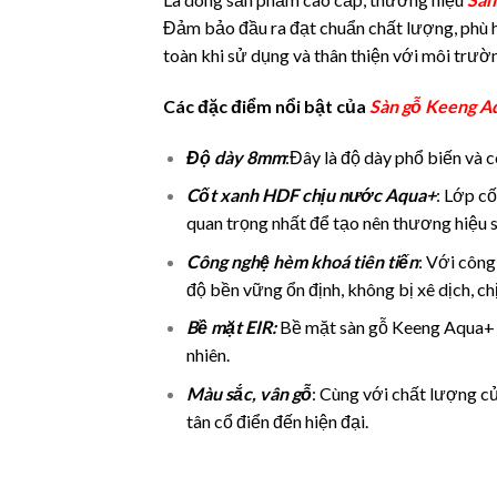
Đảm bảo đầu ra đạt chuẩn chất lượng, phù hợp
toàn khi sử dụng và thân thiện với môi trườ
Các đặc điểm nổi bật của
Sàn gỗ Keeng A
Độ dày 8mm
:Đây là độ dày phổ biến và c
Cốt xanh HDF chịu nước Aqua+
: Lớp c
quan trọng nhất để tạo nên thương hiệu s
Công nghệ hèm khoá tiên tiến
: Với công
độ bền vững ổn định, không bị xê dịch, ch
Bề mặt EIR:
Bề mặt sàn gỗ Keeng Aqua+ v
nhiên.
Màu sắc, vân gỗ
: Cùng với chất lượng củ
tân cổ điển đến hiện đại.