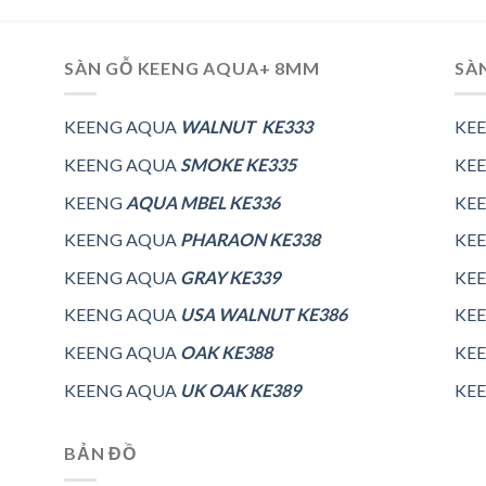
SÀN GỖ KEENG AQUA+ 8MM
SÀ
KEENG AQUA
WALNUT KE333
KE
KEENG AQUA
SMOKE KE335
KE
KEENG
AQUA MBEL KE336
KE
KEENG AQUA
PHARAON KE338
KE
KEENG AQUA
GRAY KE339
KE
KEENG AQUA
USA WALNUT KE386
KE
KEENG AQUA
OAK KE388
KE
KEENG AQUA
UK OAK KE389
KE
BẢN ĐỒ