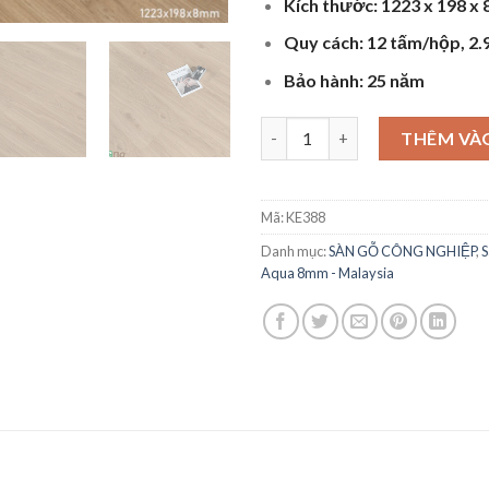
Kích thước: 1223 x 198 x
Quy cách: 12 tấm/hộp, 2
Bảo hành: 25 năm
Sàn gỗ Keeng Aqua 8mm - KE 38
THÊM VÀ
Mã:
KE388
Danh mục:
SÀN GỖ CÔNG NGHIỆP
,
S
Aqua 8mm - Malaysia