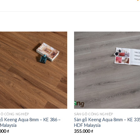
GỖ CÔNG NGHIỆP
SÀN GỖ CÔNG NGHIỆP
gỗ Keeng Aqua 8mm – KE 386 –
Sàn gỗ Keeng Aqua 8mm – KE 33
Malaysia
HDF Malaysia
000
₫
355.000
₫