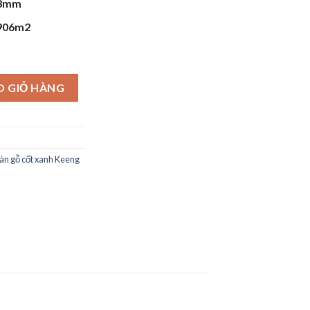
 8mm
.906m2
8 - HDF Malaysia số lượng
O GIỎ HÀNG
àn gỗ cốt xanh Keeng