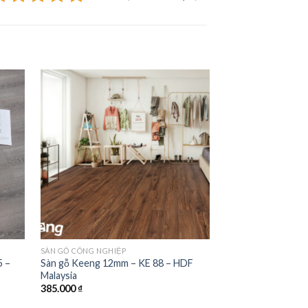
SÀN GỖ CÔNG NGHIỆP
SÀN GỖ CÔNG NGHIỆ
5 –
Sàn gỗ Keeng 12mm – KE 88 – HDF
Sàn gỗ Keeng Aqua
Malaysia
HDF Malaysia
385.000
₫
355.000
₫