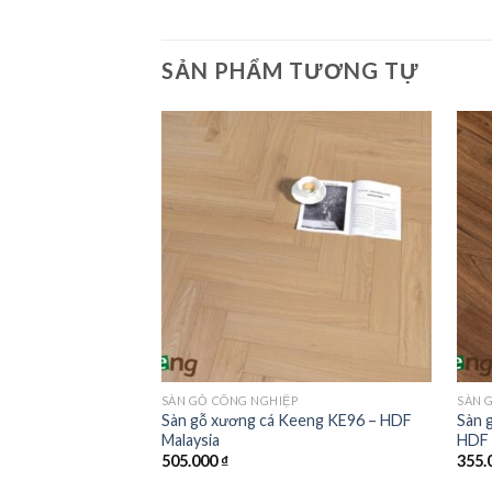
SẢN PHẨM TƯƠNG TỰ
SÀN GỖ CÔNG NGHIỆP
SÀN 
Sàn gỗ xương cá Keeng KE96 – HDF
Sàn 
Malaysia
HDF 
505.000
₫
355.