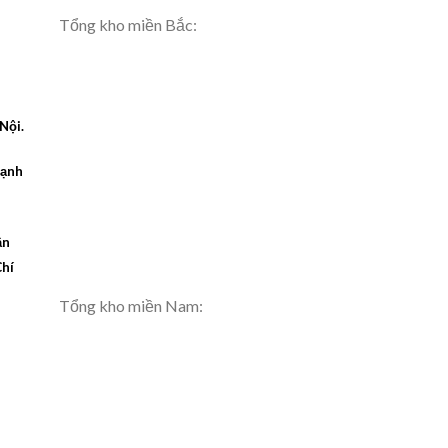
Tổng kho miền Bắc:
Nội.
cạnh
ận
Chí
Tổng kho miền Nam: