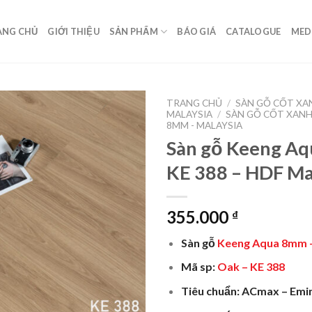
ANG CHỦ
GIỚI THIỆU
SẢN PHẨM
BÁO GIÁ
CATALOGUE
MED
TRANG CHỦ
/
SÀN GỖ CỐT XA
MALAYSIA
/
SÀN GỖ CỐT XANH
8MM - MALAYSIA
Sàn gỗ Keeng A
KE 388 – HDF Ma
355.000
₫
Sàn gỗ
Keeng Aqua 8mm
Mã sp:
Oak –
KE 388
Tiêu chuẩn: ACmax – Emi