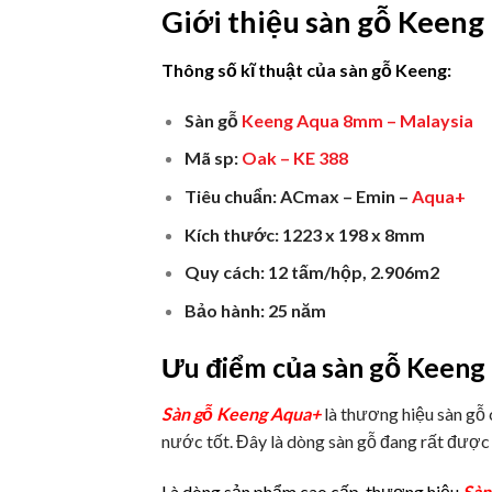
Giới thiệu sàn gỗ Keeng
Thông số kĩ thuật của sàn gỗ Keeng:
Sàn gỗ
Keeng Aqua 8mm
– Malaysia
Mã sp:
Oak –
KE 388
Tiêu chuẩn: ACmax – Emin –
Aqua+
Kích thước: 1223 x 198 x 8mm
Quy cách: 12 tấm/hộp, 2.906m2
Bảo hành: 25 năm
Ưu điểm của sàn gỗ Keeng 
Sàn gỗ Keeng Aqua+
là thương hiệu sàn gỗ 
nước tốt. Đây là dòng sàn gỗ đang rất được 
Là dòng sản phẩm cao cấp, thương hiệu
Sàn