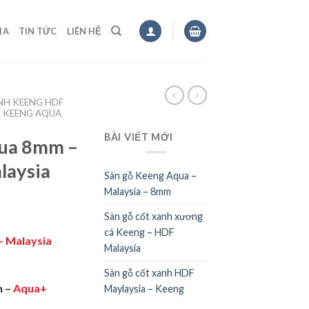
IA
TIN TỨC
LIÊN HỆ
NH KEENG HDF
 KEENG AQUA
BÀI VIẾT MỚI
qua 8mm –
laysia
Sàn gỗ Keeng Aqua –
Malaysia – 8mm
Sàn gỗ cốt xanh xương
cá Keeng – HDF
– Malaysia
Malaysia
Sàn gỗ cốt xanh HDF
n –
Aqua+
Maylaysia – Keeng