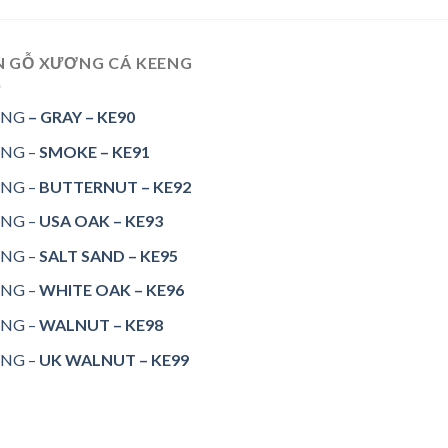
N GỖ XƯƠNG CÁ KEENG
ENG
– GRAY – KE90
ENG –
SMOKE – KE91
ENG –
BUTTERNUT – KE92
ENG –
USA OAK – KE93
ENG –
SALT SAND – KE95
ENG –
WHITE OAK – KE96
ENG –
WALNUT – KE98
ENG –
UK WALNUT – KE99