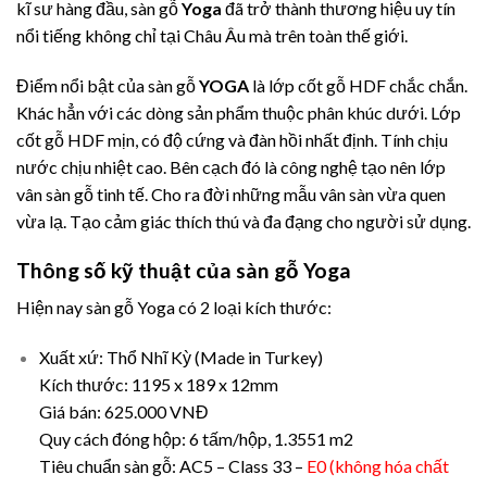
kĩ sư hàng đầu, sàn gỗ
Yoga
đã trở thành thương hiệu uy tín
nổi tiếng không chỉ tại Châu Âu mà trên toàn thế giới.
Điểm nổi bật của sàn gỗ
YOGA
là lớp cốt gỗ HDF chắc chắn.
Khác hẳn với các dòng sản phẩm thuộc phân khúc dưới. Lớp
cốt gỗ HDF mịn, có độ cứng và đàn hồi nhất định. Tính chịu
nước chịu nhiệt cao. Bên cạch đó là công nghệ tạo nên lớp
vân sàn gỗ tinh tế. Cho ra đời những mẫu vân sàn vừa quen
vừa lạ. Tạo cảm giác thích thú và đa đạng cho người sử dụng.
Thông số kỹ thuật của sàn gỗ Yoga
Hiện nay sàn gỗ Yoga có 2 loại kích thước:
Xuất xứ: Thổ Nhĩ Kỳ (Made in Turkey)
Kích thước: 1195 x 189 x 12mm
Giá bán: 625.000 VNĐ
Quy cách đóng hộp: 6 tấm/hộp, 1.3551 m2
Tiêu chuẩn sàn gỗ: AC5 – Class 33 –
E0 (không hóa chất