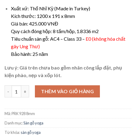
Xuất xứ: Thổ Nhĩ Kỳ (Made in Turkey)
Kích thước: 1200 x 191 x 8mm
Giá bán: 425.000 VNĐ
Quy cách đóng hộp: 8 tấm/hộp, 1.8336 m2
Tiêu chuẩn sàn gỗ: AC4 – Class 33 –
E0 (không hóa chất
gây Ung Thư)
Bảo hành: 25 năm
Lưu ý: Giá trên chưa bao gồm nhân công lắp đặt, phụ
kiện phào, nẹp và xốp lót.
Sàn gỗ Yoga Prana PRK 928 (8mm) số lượng
THÊM VÀO GIỎ HÀNG
Mã:
PRK 928 8mm
Danh mục:
Sàn gỗ yoga
Từ khóa:
sàn gỗ yoga