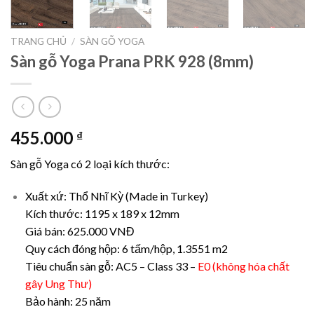
TRANG CHỦ
/
SÀN GỖ YOGA
Sàn gỗ Yoga Prana PRK 928 (8mm)
455.000
₫
Sàn gỗ Yoga có 2 loại kích thước:
Xuất xứ: Thổ Nhĩ Kỳ (Made in Turkey)
Kích thước: 1195 x 189 x 12mm
Giá bán: 625.000 VNĐ
Quy cách đóng hộp: 6 tấm/hộp, 1.3551 m2
Tiêu chuẩn sàn gỗ: AC5 – Class 33 –
E0 (không hóa chất
gây Ung Thư)
Bảo hành: 25 năm