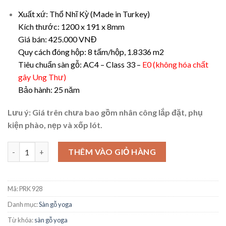
Xuất xứ: Thổ Nhĩ Kỳ (Made in Turkey)
Kích thước: 1200 x 191 x 8mm
Giá bán: 425.000 VNĐ
Quy cách đóng hộp: 8 tấm/hộp, 1.8336 m2
Tiêu chuẩn sàn gỗ: AC4 – Class 33 –
E0 (không hóa chất
gây Ung Thư)
Bảo hành: 25 năm
Lưu ý: Giá trên chưa bao gồm nhân công lắp đặt, phụ
kiện phào, nẹp và xốp lót.
Sàn gỗ Yoga Prana PRK 928 số lượng
THÊM VÀO GIỎ HÀNG
Mã:
PRK 928
Danh mục:
Sàn gỗ yoga
Từ khóa:
sàn gỗ yoga