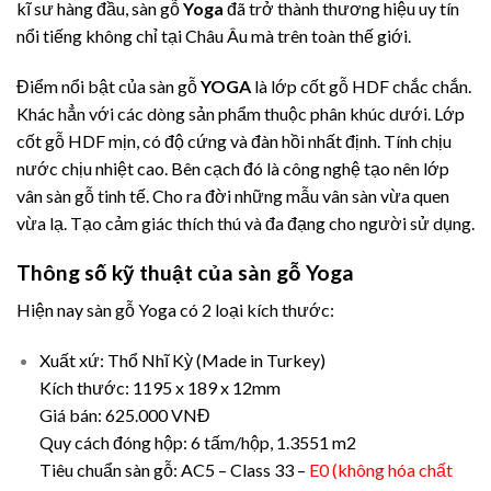
kĩ sư hàng đầu, sàn gỗ
Yoga
đã trở thành thương hiệu uy tín
nổi tiếng không chỉ tại Châu Âu mà trên toàn thế giới.
Điểm nổi bật của sàn gỗ
YOGA
là lớp cốt gỗ HDF chắc chắn.
Khác hẳn với các dòng sản phẩm thuộc phân khúc dưới. Lớp
cốt gỗ HDF mịn, có độ cứng và đàn hồi nhất định. Tính chịu
nước chịu nhiệt cao. Bên cạch đó là công nghệ tạo nên lớp
vân sàn gỗ tinh tế. Cho ra đời những mẫu vân sàn vừa quen
vừa lạ. Tạo cảm giác thích thú và đa đạng cho người sử dụng.
Thông số kỹ thuật của sàn gỗ Yoga
Hiện nay sàn gỗ Yoga có 2 loại kích thước:
Xuất xứ: Thổ Nhĩ Kỳ (Made in Turkey)
Kích thước: 1195 x 189 x 12mm
Giá bán: 625.000 VNĐ
Quy cách đóng hộp: 6 tấm/hộp, 1.3551 m2
Tiêu chuẩn sàn gỗ: AC5 – Class 33 –
E0 (không hóa chất