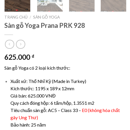
TRANG CHỦ
/
SÀN GỖ YOGA
Sàn gỗ Yoga Prana PRK 928
625.000
₫
Sàn gỗ Yoga có 2 loại kích thước:
Xuất xứ: Thổ Nhĩ Kỳ (Made in Turkey)
Kích thước: 1195 x 189 x 12mm
Giá bán: 625.000 VNĐ
Quy cách đóng hộp: 6 tấm/hộp, 1.3551 m2
Tiêu chuẩn sàn gỗ: AC5 – Class 33 –
E0 (không hóa chất
gây Ung Thư)
Bảo hành: 25 năm